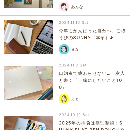
あんな
2024.11.16 Sat
今年もがんばった自分へ、ごほ
うびのSUNNY（本革）♪
まな
2024.11.2 Sat
口約束で終わらせない…！友人
と書く『一緒にしたいこと10
0』
えと
2024.10.19 Sat
2025年の抱負は整理整頓！S
UNNY FLAT PEN POUCHで