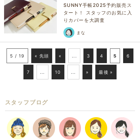
SUNNY手帳2025予約販売ス
タート！ スタッフのお気に入
りカバーを大調査
まな
5 / 19
« 先頭
«
...
3
4
5
6
7
...
10
...
»
最後 »
スタッフブログ