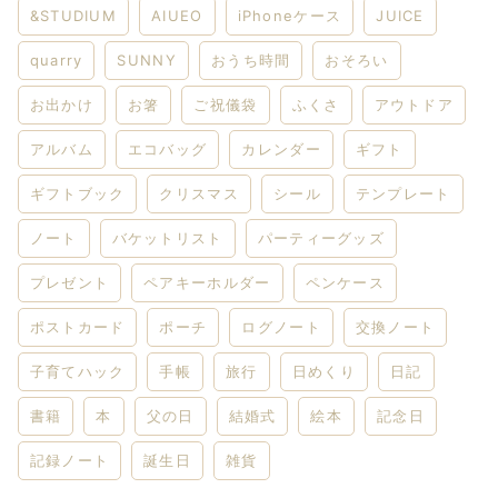
&STUDIUM
AIUEO
iPhoneケース
JUICE
quarry
SUNNY
おうち時間
おそろい
お出かけ
お箸
ご祝儀袋
ふくさ
アウトドア
アルバム
エコバッグ
カレンダー
ギフト
ギフトブック
クリスマス
シール
テンプレート
ノート
バケットリスト
パーティーグッズ
プレゼント
ペアキーホルダー
ペンケース
ポストカード
ポーチ
ログノート
交換ノート
子育てハック
手帳
旅行
日めくり
日記
書籍
本
父の日
結婚式
絵本
記念日
記録ノート
誕生日
雑貨