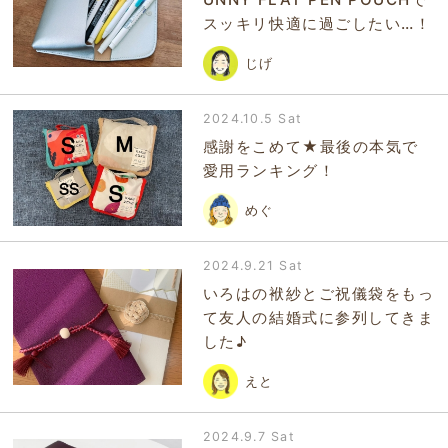
スッキリ快適に過ごしたい…！
じげ
2024.10.5 Sat
感謝をこめて★最後の本気で
愛用ランキング！
めぐ
2024.9.21 Sat
いろはの袱紗とご祝儀袋をもっ
て友人の結婚式に参列してきま
した♪
えと
2024.9.7 Sat