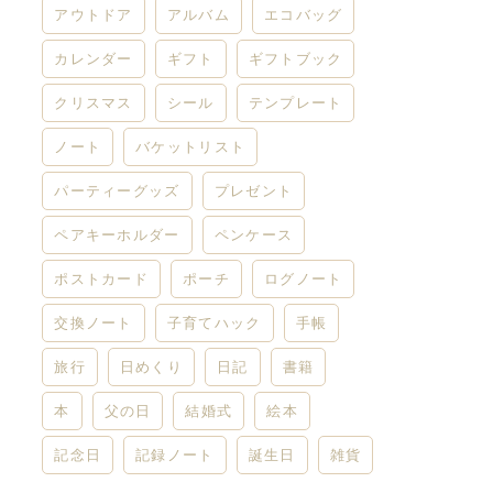
アウトドア
アルバム
エコバッグ
カレンダー
ギフト
ギフトブック
クリスマス
シール
テンプレート
ノート
バケットリスト
パーティーグッズ
プレゼント
ペアキーホルダー
ペンケース
ポストカード
ポーチ
ログノート
交換ノート
子育てハック
手帳
旅行
日めくり
日記
書籍
本
父の日
結婚式
絵本
記念日
記録ノート
誕生日
雑貨