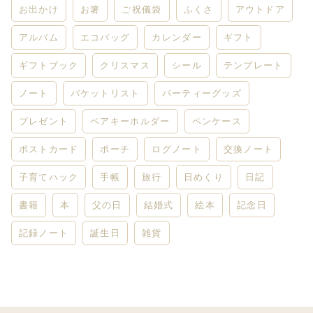
お出かけ
お箸
ご祝儀袋
ふくさ
アウトドア
アルバム
エコバッグ
カレンダー
ギフト
ギフトブック
クリスマス
シール
テンプレート
ノート
バケットリスト
パーティーグッズ
プレゼント
ペアキーホルダー
ペンケース
ポストカード
ポーチ
ログノート
交換ノート
子育てハック
手帳
旅行
日めくり
日記
書籍
本
父の日
結婚式
絵本
記念日
記録ノート
誕生日
雑貨