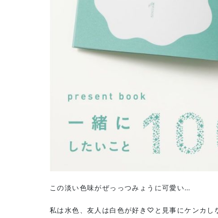
この淡い色味がぜっっつみょうに可愛い…
私は水色、友人は白色が好き♡と見事にケンカし