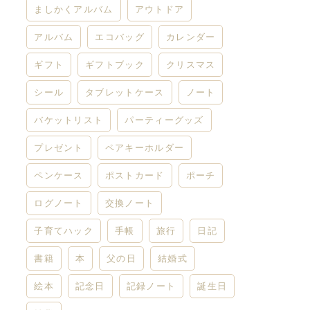
ましかくアルバム
アウトドア
アルバム
エコバッグ
カレンダー
ギフト
ギフトブック
クリスマス
シール
タブレットケース
ノート
バケットリスト
パーティーグッズ
プレゼント
ペアキーホルダー
ペンケース
ポストカード
ポーチ
ログノート
交換ノート
子育てハック
手帳
旅行
日記
書籍
本
父の日
結婚式
絵本
記念日
記録ノート
誕生日