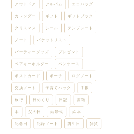
アウトドア
アルバム
エコバッグ
カレンダー
ギフト
ギフトブック
クリスマス
シール
テンプレート
ノート
バケットリスト
パーティーグッズ
プレゼント
ペアキーホルダー
ペンケース
ポストカード
ポーチ
ログノート
交換ノート
子育てハック
手帳
旅行
日めくり
日記
書籍
本
父の日
結婚式
絵本
記念日
記録ノート
誕生日
雑貨