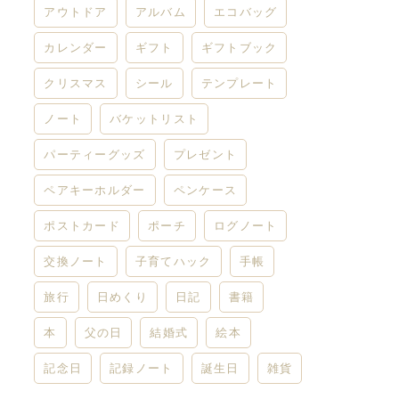
アウトドア
アルバム
エコバッグ
カレンダー
ギフト
ギフトブック
クリスマス
シール
テンプレート
ノート
バケットリスト
パーティーグッズ
プレゼント
ペアキーホルダー
ペンケース
ポストカード
ポーチ
ログノート
交換ノート
子育てハック
手帳
旅行
日めくり
日記
書籍
本
父の日
結婚式
絵本
記念日
記録ノート
誕生日
雑貨