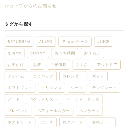
ショップからのお知らせ
タグから探す
&STUDIUM
AIUEO
iPhoneケース
JUICE
quarry
SUNNY
おうち時間
おそろい
お出かけ
お箸
ご祝儀袋
ふくさ
アウトドア
アルバム
エコバッグ
カレンダー
ギフト
ギフトブック
クリスマス
シール
テンプレート
ノート
バケットリスト
パーティーグッズ
プレゼント
ペアキーホルダー
ペンケース
ポストカード
ポーチ
ログノート
交換ノート