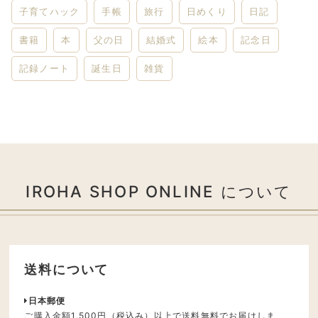
子育てハック
手帳
旅行
日めくり
日記
書籍
本
父の日
結婚式
絵本
記念日
記録ノート
誕生日
雑貨
IROHA SHOP ONLINE について
送料について
日本郵便
ご購入金額1,500円（税込み）以上で送料無料でお届けしま