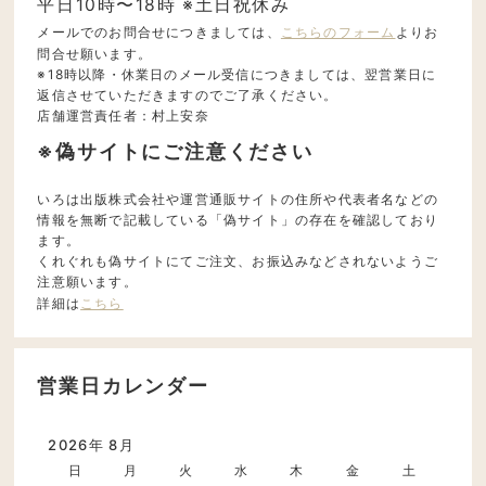
平日10時〜18時 ※土日祝休み
メールでのお問合せにつきましては、
こちらのフォーム
よりお
問合せ願います。
※18時以降・休業日のメール受信につきましては、翌営業日に
返信させていただきますのでご了承ください。
店舗運営責任者：村上安奈
※偽サイトにご注意ください
いろは出版株式会社や運営通販サイトの住所や代表者名などの
情報を無断で記載している「偽サイト」の存在を確認しており
ます。
くれぐれも偽サイトにてご注文、お振込みなどされないようご
注意願います。
詳細は
こちら
営業日カレンダー
2026年 8月
日
月
火
水
木
金
土