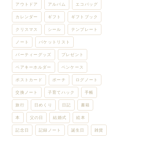
アウトドア
アルバム
エコバッグ
カレンダー
ギフト
ギフトブック
クリスマス
シール
テンプレート
ノート
バケットリスト
パーティーグッズ
プレゼント
ペアキーホルダー
ペンケース
ポストカード
ポーチ
ログノート
交換ノート
子育てハック
手帳
旅行
日めくり
日記
書籍
本
父の日
結婚式
絵本
記念日
記録ノート
誕生日
雑貨