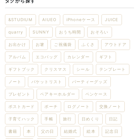
タグから探す
&STUDIUM
AIUEO
iPhoneケース
JUICE
quarry
SUNNY
おうち時間
おそろい
お出かけ
お箸
ご祝儀袋
ふくさ
アウトドア
アルバム
エコバッグ
カレンダー
ギフト
ギフトブック
クリスマス
シール
テンプレート
ノート
バケットリスト
パーティーグッズ
プレゼント
ペアキーホルダー
ペンケース
ポストカード
ポーチ
ログノート
交換ノート
子育てハック
手帳
旅行
日めくり
日記
書籍
本
父の日
結婚式
絵本
記念日