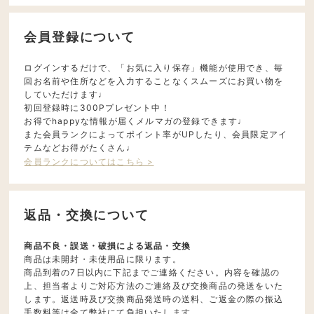
会員登録について
ログインするだけで、「お気に入り保存」機能が使用でき、毎
回お名前や住所などを入力することなくスムーズにお買い物を
していただけます♩
初回登録時に300Pプレゼント中！
お得でhappyな情報が届くメルマガの登録できます♩
また会員ランクによってポイント率がUPしたり、会員限定アイ
テムなどお得がたくさん♩
会員ランクについてはこちら >
返品・交換について
商品不良・誤送・破損による返品・交換
商品は未開封・未使用品に限ります。
商品到着の7日以内に下記までご連絡ください。内容を確認の
上、担当者よりご対応方法のご連絡及び交換商品の発送をいた
します。返送時及び交換商品発送時の送料、ご返金の際の振込
手数料等は全て弊社にて負担いたします。