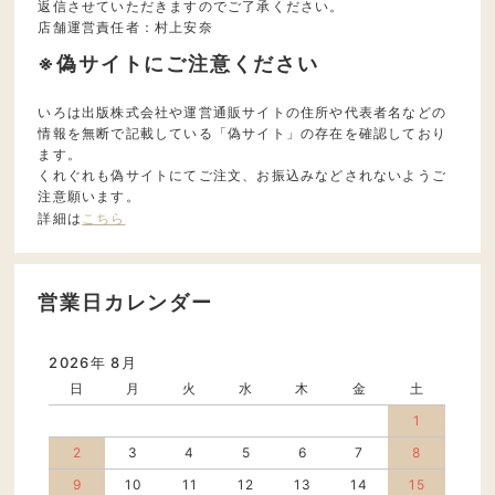
返信させていただきますのでご了承ください。
店舗運営責任者：村上安奈
※偽サイトにご注意ください
いろは出版株式会社や運営通販サイトの住所や代表者名などの
情報を無断で記載している「偽サイト」の存在を確認しており
ます。
くれぐれも偽サイトにてご注文、お振込みなどされないようご
注意願います。
詳細は
こちら
営業日カレンダー
2026年 8月
日
月
火
水
木
金
土
1
2
3
4
5
6
7
8
9
10
11
12
13
14
15