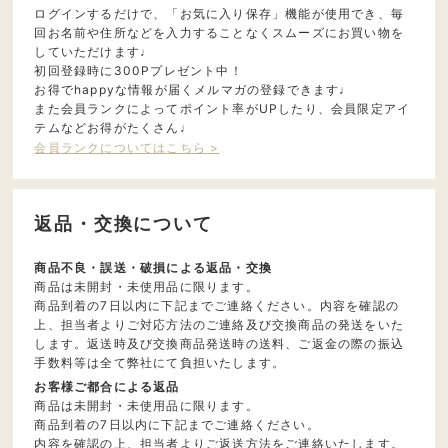
ログインするだけで、「お気に入り保存」機能が使用でき、毎
回お名前や住所などを入力することなくスムーズにお買い物を
していただけます♩
初回登録時に300Pプレゼント中！
お得でhappyな情報が届くメルマガの登録できます♩
また会員ランクによってポイント率がUPしたり、会員限定アイ
テムなどお得がたくさん♩
会員ランクについてはこちら >
返品・交換について
商品不良・誤送・破損による返品・交換
商品は未開封・未使用品に限ります。
商品到着の7日以内に下記までご連絡ください。内容を確認の
上、担当者よりご対応方法のご連絡及び交換商品の発送をいた
します。返送時及び交換商品発送時の送料、ご返金の際の振込
手数料等は全て弊社にて負担いたします。
お客様ご都合による返品
商品は未開封・未使用品に限ります。
商品到着の7日以内に下記までご連絡ください。
内容を確認の上、担当者よりご返送方法をご連絡いたします。