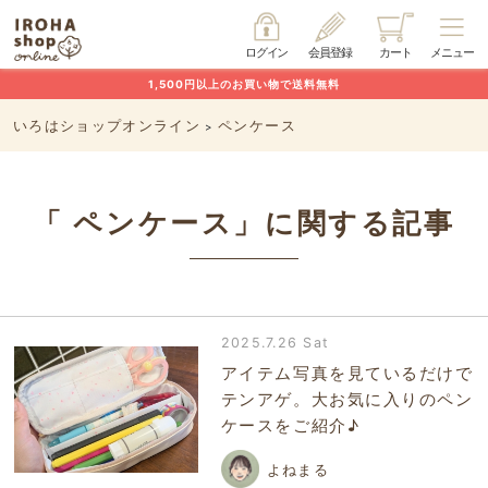
ログイン
会員登録
カート
メニュー
1,500円以上のお買い物で送料無料
いろはショップオンライン
ペンケース
>
「 ペンケース」に関する記事
2025.7.26 Sat
アイテム写真を見ているだけで
テンアゲ。大お気に入りのペン
ケースをご紹介♪
よねまる