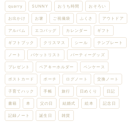
quarry
SUNNY
おうち時間
おそろい
お出かけ
お箸
ご祝儀袋
ふくさ
アウトドア
アルバム
エコバッグ
カレンダー
ギフト
ギフトブック
クリスマス
シール
テンプレート
ノート
バケットリスト
パーティーグッズ
プレゼント
ペアキーホルダー
ペンケース
ポストカード
ポーチ
ログノート
交換ノート
子育てハック
手帳
旅行
日めくり
日記
書籍
本
父の日
結婚式
絵本
記念日
記録ノート
誕生日
雑貨