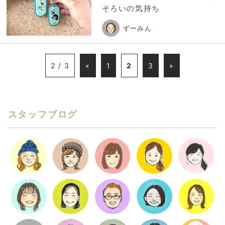
そろいの気持ち
ずーみん
2 / 3
«
1
2
3
»
スタッフブログ