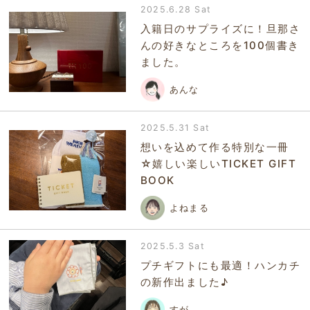
2025.6.28 Sat
入籍日のサプライズに！旦那さ
んの好きなところを100個書き
ました。
あんな
2025.5.31 Sat
想いを込めて作る特別な一冊
☆嬉しい楽しいTICKET GIFT
BOOK
よねまる
2025.5.3 Sat
プチギフトにも最適！ハンカチ
の新作出ました♪
すが