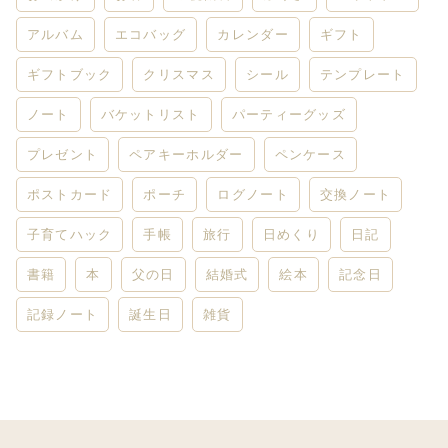
アルバム
エコバッグ
カレンダー
ギフト
ギフトブック
クリスマス
シール
テンプレート
ノート
バケットリスト
パーティーグッズ
プレゼント
ペアキーホルダー
ペンケース
ポストカード
ポーチ
ログノート
交換ノート
子育てハック
手帳
旅行
日めくり
日記
書籍
本
父の日
結婚式
絵本
記念日
記録ノート
誕生日
雑貨