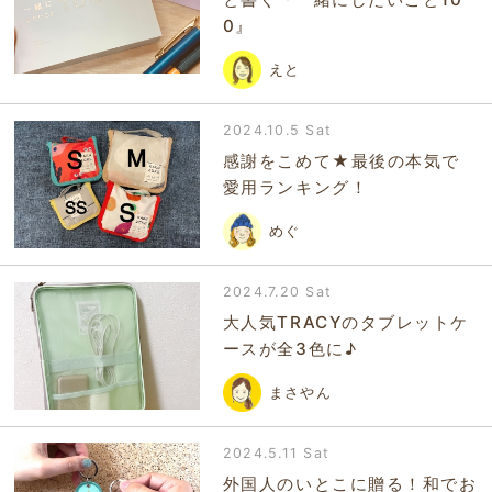
0』
えと
2024.10.5 Sat
感謝をこめて★最後の本気で
愛用ランキング！
めぐ
2024.7.20 Sat
大人気TRACYのタブレットケ
ースが全3色に♪
まさやん
2024.5.11 Sat
外国人のいとこに贈る！和でお