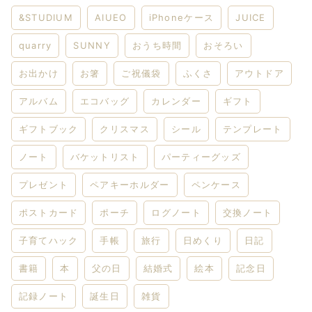
&STUDIUM
AIUEO
iPhoneケース
JUICE
quarry
SUNNY
おうち時間
おそろい
お出かけ
お箸
ご祝儀袋
ふくさ
アウトドア
アルバム
エコバッグ
カレンダー
ギフト
ギフトブック
クリスマス
シール
テンプレート
ノート
バケットリスト
パーティーグッズ
プレゼント
ペアキーホルダー
ペンケース
ポストカード
ポーチ
ログノート
交換ノート
子育てハック
手帳
旅行
日めくり
日記
書籍
本
父の日
結婚式
絵本
記念日
記録ノート
誕生日
雑貨