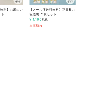
料無料】お米のご
【メール便送料無料】花日和ご
ット
祝儀袋 ２枚セット
¥
1,166
税込
在庫切れ