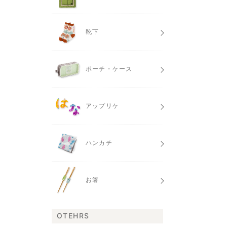
靴下
ポーチ・ケース
アップリケ
ハンカチ
お箸
OTEHRS