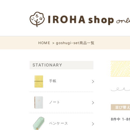
HOME
goshugi-set商品一覧
STATIONARY
手帳
ノート
並び替
8
件中
1
-
8
ペンケース