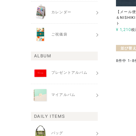
【メール便
カレンダー
＆NISHI
ト
¥
1,210
税
ご祝儀袋
並び替
ALBUM
8
件中
1
-
8
プレゼントアルバム
マイアルバム
DAILY ITEMS
バッグ