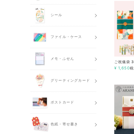
シール
ファイル・ケース
メモ・ふせん
ご祝儀袋 
¥
1,650
税
グリーティングカード
ポストカード
色紙・寄せ書き