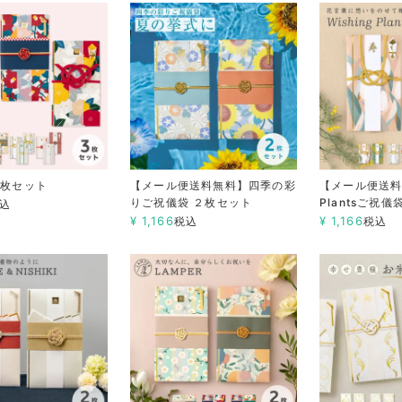
3枚セット
【メール便送料無料】四季の彩
【メール便送料無
りご祝儀袋 ２枚セット
Plantsご祝
込
¥
1,166
¥
1,166
税込
税込