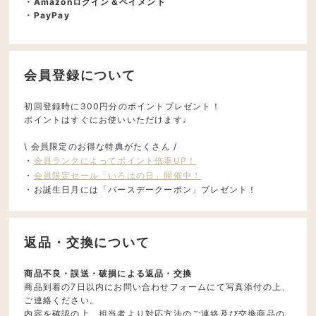
・Amazonログイン＆ペイメント
・PayPay
会員登録について
初回登録時に300円分のポイントプレゼント！
ポイントはすぐにお使いいただけます♩
\ 会員限定のお得な特典がたくさん /
・
会員ランクによってポイント倍率UP！
・
会員限定セール「いろはの日」開催中！
・お誕生日月には「バースデークーポン」プレゼント！
返品・交換について
商品不良・誤送・破損による返品・交換
商品到着の7日以内にお問い合わせフォームにて写真添付の上、
ご連絡ください。
内容を確認の上、担当者より対応方法のご連絡及び交換商品の