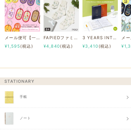
メール便可【一部店舗限定】2/8b PAIR KEY RING Sanrio characters ver.
FAPIEDファミリーソックスセット 総柄
3 YEARS INTERVIEW DIARY
¥1,595
(税込)
¥4,840
(税込)
¥3,410
(税込)
¥1,
STATIONARY
手帳
ノート