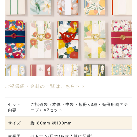
ご祝儀袋・金封の一覧はこちら＞＞
セット
ご祝儀袋（本体・中袋・短冊×3種・短冊用両面テ
内容
ープ）×2セット
サイズ
縦180mm 横100mm
生産国
ベトナム/日本(各封入紙に記載)