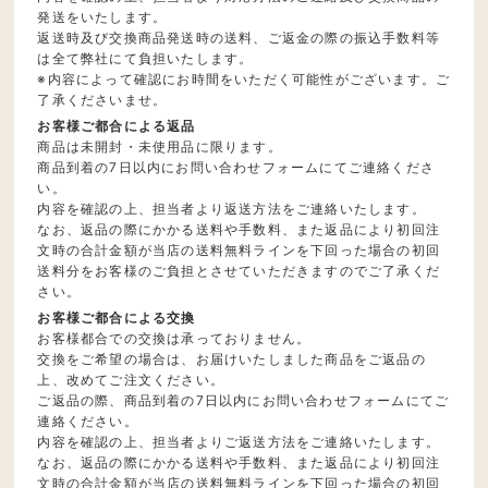
発送をいたします。
返送時及び交換商品発送時の送料、ご返金の際の振込手数料等
は全て弊社にて負担いたします。
※内容によって確認にお時間をいただく可能性がございます。ご
了承くださいませ。
お客様ご都合による返品
商品は未開封・未使用品に限ります。
商品到着の7日以内にお問い合わせフォームにてご連絡くださ
い。
内容を確認の上、担当者より返送方法をご連絡いたします。
なお、返品の際にかかる送料や手数料、また返品により初回注
文時の合計金額が当店の送料無料ラインを下回った場合の初回
送料分をお客様のご負担とさせていただきますのでご了承くだ
さい。
お客様ご都合による交換
お客様都合での交換は承っておりません。
交換をご希望の場合は、お届けいたしました商品をご返品の
上、改めてご注文ください。
ご返品の際、商品到着の7日以内にお問い合わせフォームにてご
連絡ください。
内容を確認の上、担当者よりご返送方法をご連絡いたします。
なお、返品の際にかかる送料や手数料、また返品により初回注
文時の合計金額が当店の送料無料ラインを下回った場合の初回