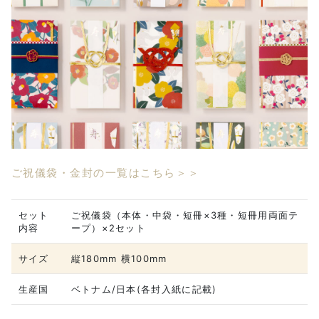
ご祝儀袋・金封の一覧はこちら＞＞
セット
ご祝儀袋（本体・中袋・短冊×3種・短冊用両面テ
内容
ープ）×2セット
サイズ
縦180mm 横100mm
生産国
ベトナム/日本(各封入紙に記載)