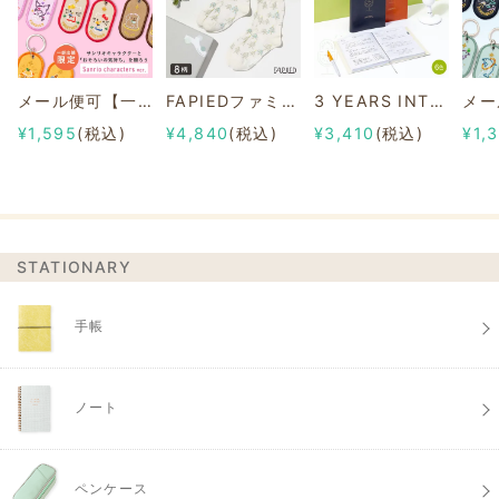
メール便可【一部店舗限定】2/8b PAIR KEY RING Sanrio characters ver.
FAPIEDファミリーソックスセット 総柄
3 YEARS INTERVIEW DIARY
¥1,595
(税込)
¥4,840
(税込)
¥3,410
(税込)
¥1,
STATIONARY
手帳
ノート
ペンケース