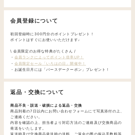
会員登録について
初回登録時に300円分のポイントプレゼント！
ポイントはすぐにお使いいただけます♩
\ 会員限定のお得な特典がたくさん /
・
会員ランクによってポイント倍率UP！
・
会員限定セール「いろはの日」開催中！
・お誕生日月には「バースデークーポン」プレゼント！
返品・交換について
商品不良・誤送・破損による返品・交換
商品到着の7日以内にお問い合わせフォームにて写真添付の上、
ご連絡ください。
内容を確認の上、担当者より対応方法のご連絡及び交換商品の
発送をいたします。
返送時及び交換商品発送時の送料、ご返金の際の振込手数料等