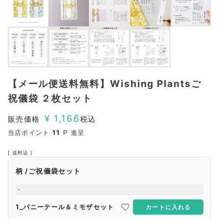
【メール便送料無料】Wishing Plantsご
祝儀袋 ２枚セット
¥
1,166
販売価格
税込
当店ポイント
11
P 進呈
送料込
柄
ご祝儀袋セット
-
1_バニーテール＆ミモザセット
カートに入れる