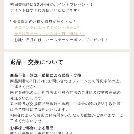
初回登録時に300円分のポイントプレゼント！
ポイントはすぐにお使いいただけます♩
\ 会員限定のお得な特典がたくさん /
・
会員ランクによってポイント倍率UP！
・
会員限定セール「いろはの日」開催中！
・お誕生日月には「バースデークーポン」プレゼント！
返品・交換について
商品不良・誤送・破損による返品・交換
商品到着の7日以内にお問い合わせフォームにて写真添付の上、
ご連絡ください。
内容を確認の上、担当者より対応方法のご連絡及び交換商品の
発送をいたします。
返送時及び交換商品発送時の送料、ご返金の際の振込手数料等
は全て弊社にて負担いたします。
※内容によって確認にお時間をいただく可能性がございます。ご
了承くださいませ。
お客様ご都合による返品
商品は未開封・未使用品に限ります。