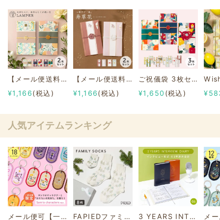
【メール便送料無料】LAMPERご祝儀袋 ２枚セット
【メール便送料無料】寿草花ご祝儀袋 ２枚セット
ご祝儀袋 3枚セット
¥1,166
(税込)
¥1,166
(税込)
¥1,650
(税込)
¥58
人気アイテムランキング
メール便可【一部店舗限定】2/8b PAIR KEY RING Sanrio characters ver.
FAPIEDファミリーソックスセット 総柄
3 YEARS INTERVIEW DIARY