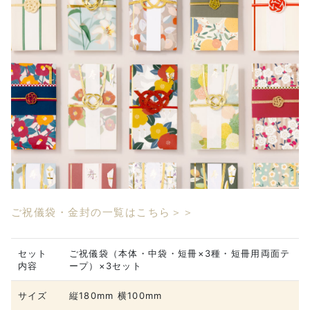
ご祝儀袋・金封の一覧はこちら＞＞
セット
ご祝儀袋（本体・中袋・短冊×3種・短冊用両面テ
内容
ープ）×3セット
サイズ
縦180mm 横100mm