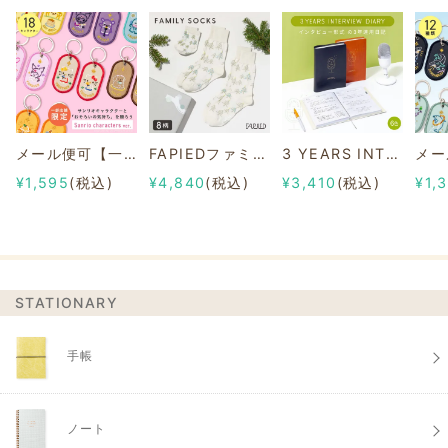
メール便可【一部店舗限定】2/8b PAIR KEY RING Sanrio characters ver.
FAPIEDファミリーソックスセット 総柄
3 YEARS INTERVIEW DIARY
¥1,595
(税込)
¥4,840
(税込)
¥3,410
(税込)
¥1,
STATIONARY
手帳
ノート