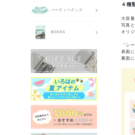
４種
パーティーグッズ
大容
写真
オリ
BOOKS
「シー
表面
裏面