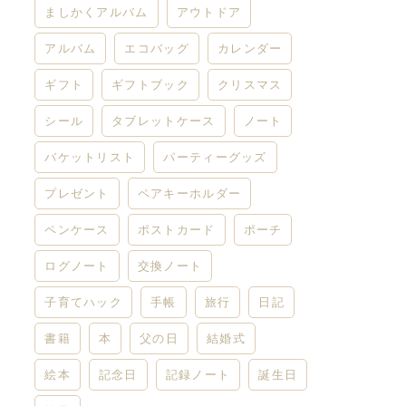
ましかくアルバム
アウトドア
アルバム
エコバッグ
カレンダー
ギフト
ギフトブック
クリスマス
シール
タブレットケース
ノート
バケットリスト
パーティーグッズ
プレゼント
ペアキーホルダー
ペンケース
ポストカード
ポーチ
ログノート
交換ノート
子育てハック
手帳
旅行
日記
書籍
本
父の日
結婚式
絵本
記念日
記録ノート
誕生日