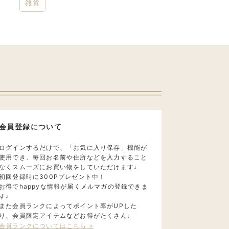
雑貨
会員登録について
ログインするだけで、「お気に入り保存」機能が
使用でき、毎回お名前や住所などを入力すること
なくスムーズにお買い物をしていただけます♩
初回登録時に300Pプレゼント中！
お得でhappyな情報が届くメルマガの登録できま
す♩
また会員ランクによってポイント率がUPした
り、会員限定アイテムなどお得がたくさん♩
会員ランクについてはこちら >