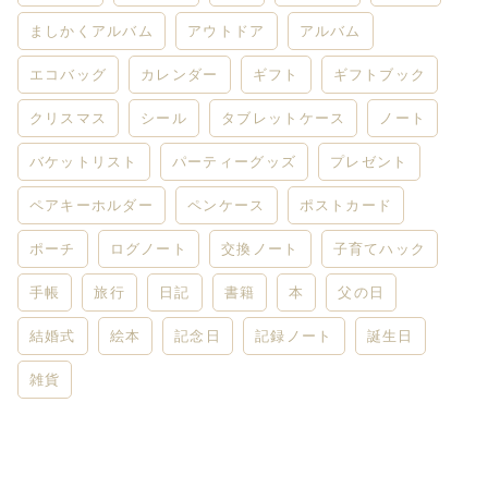
ましかくアルバム
アウトドア
アルバム
エコバッグ
カレンダー
ギフト
ギフトブック
クリスマス
シール
タブレットケース
ノート
バケットリスト
パーティーグッズ
プレゼント
ペアキーホルダー
ペンケース
ポストカード
ポーチ
ログノート
交換ノート
子育てハック
手帳
旅行
日記
書籍
本
父の日
結婚式
絵本
記念日
記録ノート
誕生日
雑貨