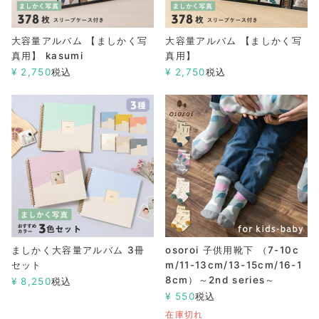
大容量アルバム 【ましかく写
大容量アルバム 【ましかく写
真用】 kasumi
真用】
¥
2,750
税込
¥
2,750
税込
ましかく大容量アルバム 3冊
osoroi 子供用靴下 （7-10c
セット
m/11-13cm/13-15cm/16-1
8cm）～2nd series～
¥
8,250
税込
¥
550
税込
在庫切れ