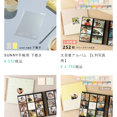
SUNNY手帳用 下敷き
大容量アルバム 【L判写真
用】
¥
352
税込
¥
2,750
税込