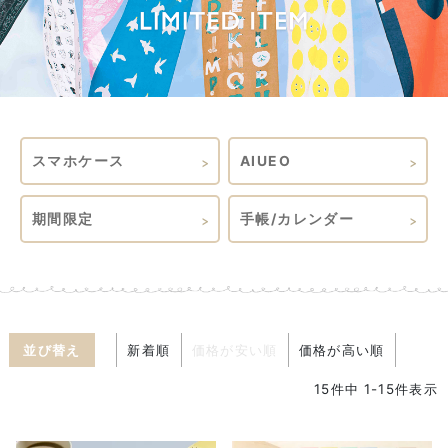
スマホケース
AIUEO
期間限定
手帳/カレンダー
並び替え
新着順
価格が安い順
価格が高い順
15
件中
1
-
15
件表示