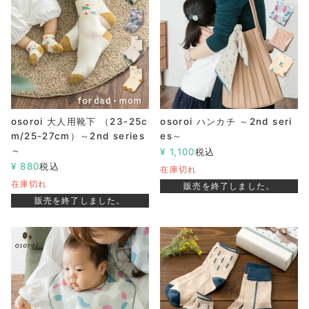
osoroi 大人用靴下 （23-25c
osoroi ハンカチ ～2nd seri
m/25-27cm）～2nd series
es～
～
¥
1,100
税込
¥
880
税込
在庫切れ
在庫切れ
販売を終了しました。
販売を終了しました。