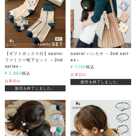
【ギフトボックス付】osoroi
osoroi ハンカチ ～2nd seri
ファミリー靴下セット ～2nd
es～
series～
¥
1,100
税込
¥
2,860
税込
在庫切れ
在庫切れ
販売を終了しました。
販売を終了しました。