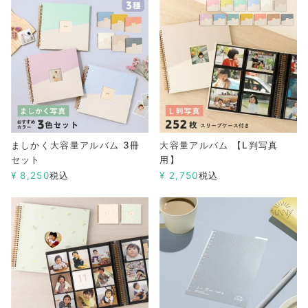
ましかく大容量アルバム 3冊
大容量アルバム 【L判写真
セット
用】
¥
8,250
税込
¥
2,750
税込