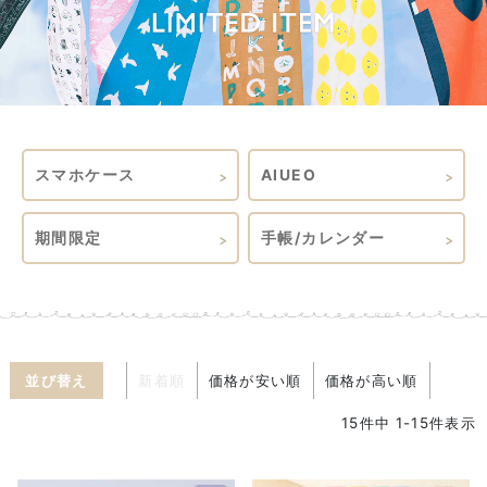
スマホケース
AIUEO
期間限定
手帳/カレンダー
並び替え
新着順
価格が安い順
価格が高い順
15
件中
1
-
15
件表示