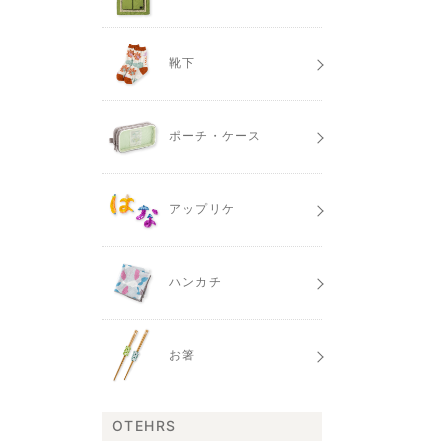
靴下
ポーチ・ケース
アップリケ
ハンカチ
お箸
OTEHRS