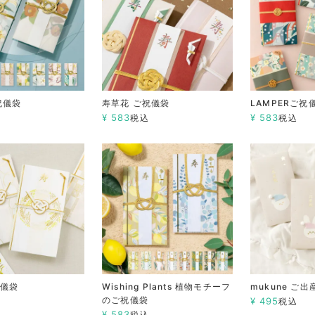
祝儀袋
寿草花 ご祝儀袋
LAMPERご祝
¥
583
¥
583
込
税込
税込
祝儀袋
Wishing Plants 植物モチーフ
mukune ご
のご祝儀袋
¥
495
込
税込
¥
583
税込