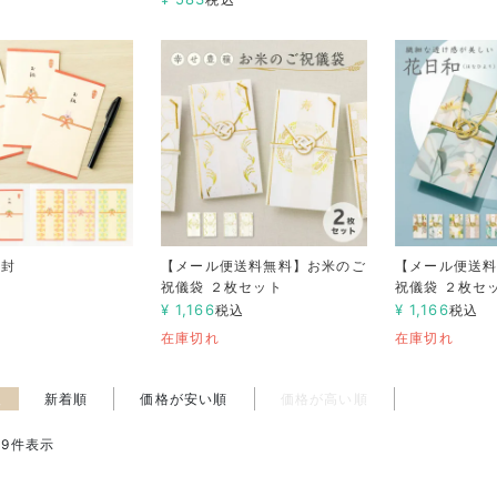
金封
【メール便送料無料】お米のご
【メール便送
祝儀袋 ２枚セット
祝儀袋 ２枚セ
込
¥
1,166
¥
1,166
税込
税込
在庫切れ
在庫切れ
え
新着順
価格が安い順
価格が高い順
19
件表示