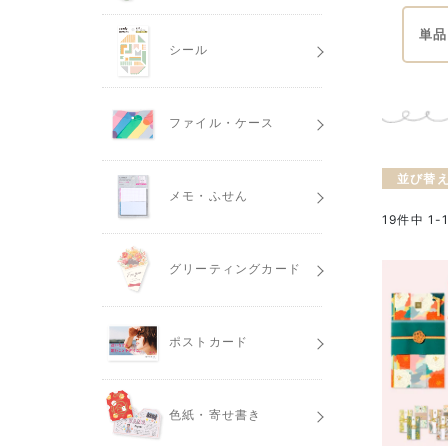
単品
シール
ファイル・ケース
並び替
メモ・ふせん
19
件中
1
-
グリーティングカード
ポストカード
色紙・寄せ書き