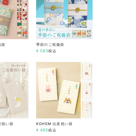
儀袋
季節のご祝儀袋
¥
583
税込
出産祝い袋
KOHEM 出産祝い袋
¥
495
税込