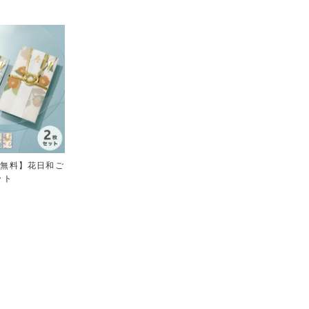
料無料】花日和ご
ット