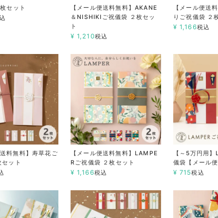
3枚セット
【メール便送料無料】AKANE
【メール便送
＆NISHIKIご祝儀袋 ２枚セッ
りご祝儀袋 ２
込
ト
¥
1,166
税込
¥
1,210
税込
便送料無料】寿草花ご
【メール便送料無料】LAMPE
【～5万円用】L
枚セット
Rご祝儀袋 ２枚セット
儀袋【メール
¥
1,166
¥
715
込
税込
税込