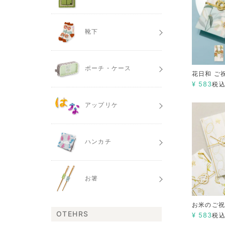
靴下
ポーチ・ケース
花日和 ご
¥
583
税
アップリケ
ハンカチ
お箸
お米のご
OTEHRS
¥
583
税