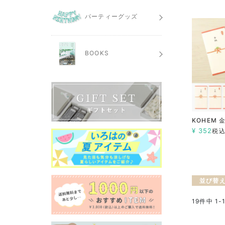
パーティーグッズ
BOOKS
KOHEM 
¥
352
税
並び替
19
件中
1
-