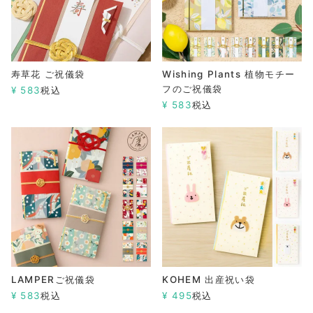
寿草花 ご祝儀袋
Wishing Plants 植物モチー
フのご祝儀袋
¥
583
税込
¥
583
税込
LAMPERご祝儀袋
KOHEM 出産祝い袋
¥
583
税込
¥
495
税込