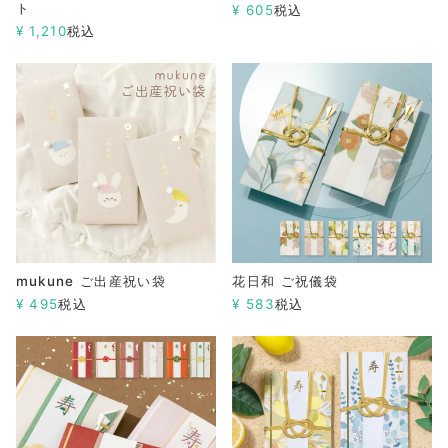
ト
¥
605
税込
¥
1,210
税込
mukune ご出産祝い袋
花日和 ご祝儀袋
¥
495
税込
¥
583
税込