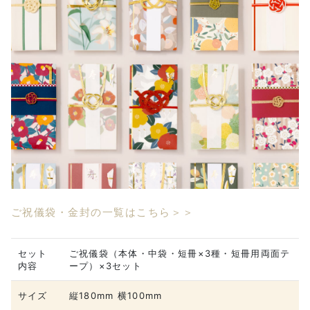
ご祝儀袋・金封の一覧はこちら＞＞
セット
ご祝儀袋（本体・中袋・短冊×3種・短冊用両面テ
内容
ープ）×3セット
サイズ
縦180mm 横100mm