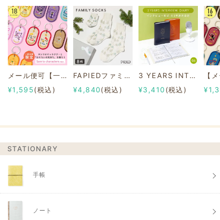
メール便可【一部店舗限定】2/8b PAIR KEY RING Sanrio characters ver.
FAPIEDファミリーソックスセット 総柄
3 YEARS INTERVIEW DIARY
¥1,595
(税込)
¥4,840
(税込)
¥3,410
(税込)
¥1,
STATIONARY
手帳
ノート