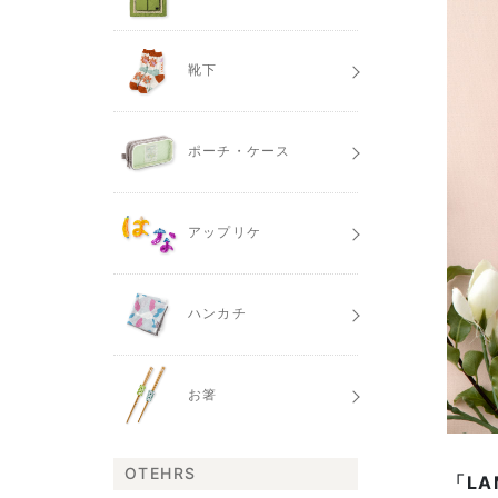
靴下
ポーチ・ケース
アップリケ
ハンカチ
お箸
OTEHRS
「L