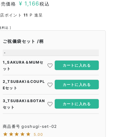
¥
1,166
販売価格
税込
当店ポイント
11
P 進呈
送料込
ご祝儀袋セット
柄
-
1_SAKURA＆MUMセ
カートに入れる
ット
2_TSUBAKI＆COUPL
カートに入れる
Eセット
3_TSUBAKI＆BOTAN
カートに入れる
セット
商品番号
goshugi-set-02
5.00