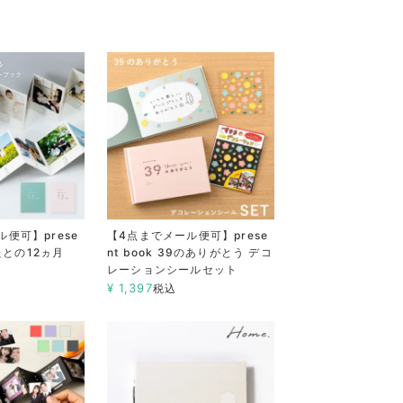
便可】prese
【4点までメール便可】prese
なたとの12ヵ月
nt book 39のありがとう デコ
レーションシールセット
¥
1,397
税込