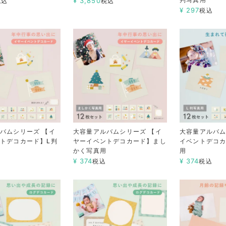
¥
3,850
税込
税込
¥
297
税込
バムシリーズ 【イ
大容量アルバムシリーズ 【イ
大容量アルバムシ
トデコカード】L判
ヤーイベントデコカード】まし
イベントデコカ
かく写真用
用
¥
374
¥
374
税込
税込