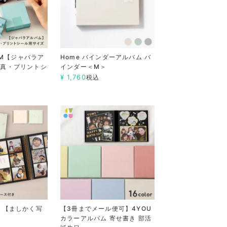
BUM【ジャバラア
Home バインダーアルバム バ
写真・プリントシ
インダー＜M＞
¥
1,760
税込
 【ましかく写
【3冊までメール便可】4YOU
カラーアルバム 寄せ書き 部活