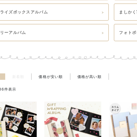
ライズボックスアルバム
ましかく
リーアルバム
フォトボー
え
新着順
価格が安い順
価格が高い順
36
件表示