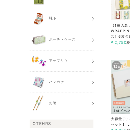
靴下
【1冊のみ
WRAPPI
ズ》6枚台
ポーチ・ケース
¥
2,750
アップリケ
ハンカチ
お箸
大容量アル
OTEHRS
セット】 