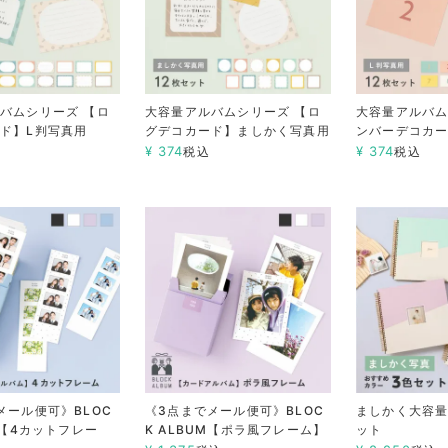
バムシリーズ 【ロ
大容量アルバムシリーズ 【ロ
大容量アルバム
ド】L判写真用
グデコカード】ましかく写真用
ンバーデコカー
¥
374
¥
374
税込
税込
メール便可》BLOC
《3点までメール便可》BLOC
ましかく大容量
M【4カットフレー
K ALBUM【ポラ風フレーム】
ット