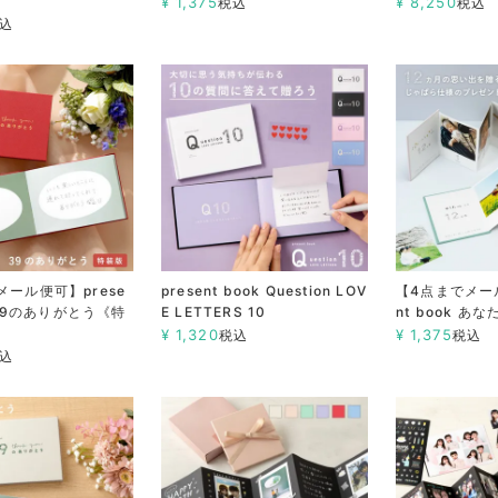
¥
1,375
¥
8,250
税込
税込
込
メール便可】prese
present book Question LOV
【4点までメール
k 39のありがとう《特
E LETTERS 10
nt book あ
¥
1,320
¥
1,375
税込
税込
込