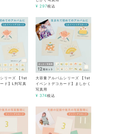
¥
297
税込
リーズ 【1st
大容量アルバムシリーズ 【1st
ード】L判写真
イベントデコカード】ましかく
写真用
¥
374
税込