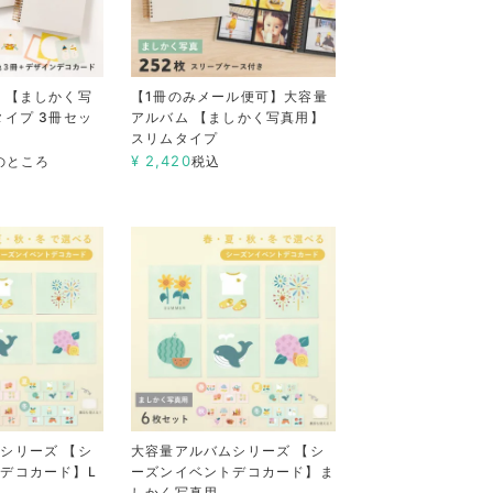
 【ましかく写
【1冊のみメール便可】大容量
タイプ 3冊セッ
アルバム 【ましかく写真用】
スリムタイプ
¥
2,420
のところ
税込
シリーズ 【シ
大容量アルバムシリーズ 【シ
デコカード】L
ーズンイベントデコカード】ま
しかく写真用