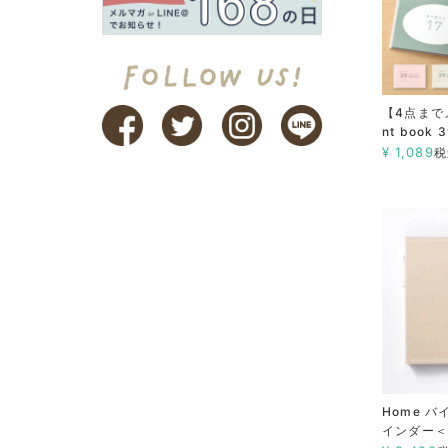
【4点まで
nt boo
¥
1,089
税
Home 
インダー＜