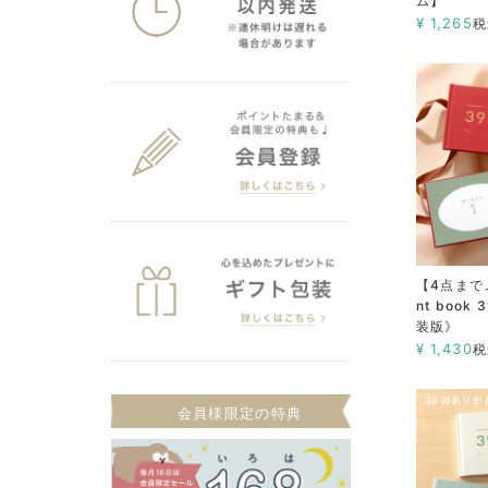
ム】
¥
1,265
税
【4点まで
nt boo
装版》
¥
1,430
税
会員様限定の特典