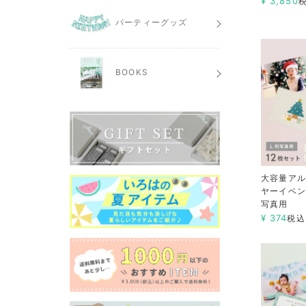
¥
3,850
パーティーグッズ
BOOKS
大容量アル
ヤーイベン
写真用
¥
374
税込