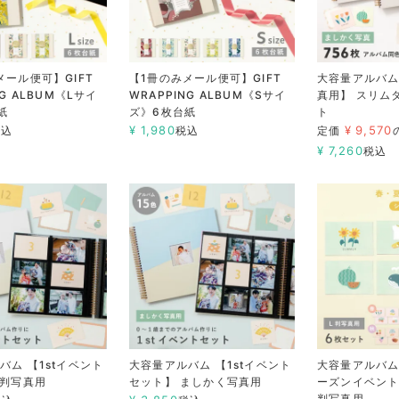
メール便可】GIFT
【1冊のみメール便可】GIFT
大容量アルバム
NG ALBUM《Lサイ
WRAPPING ALBUM《Sサイ
真用】 スリム
紙
ズ》6枚台紙
ト
¥
1,980
¥
9,570
税込
税込
定価
¥
7,260
税込
バム 【1stイベント
大容量アルバム 【1stイベント
大容量アルバム
L判写真用
セット】 ましかく写真用
ーズンイベント
判写真用