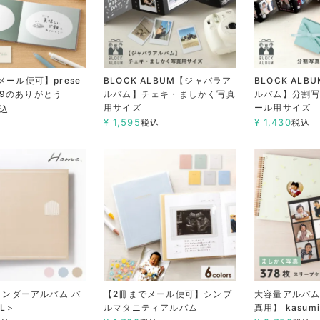
メール便可】prese
BLOCK ALBUM【ジャバラア
BLOCK AL
k 39のありがとう
ルバム】チェキ・ましかく写真
ルバム】分割
用サイズ
ール用サイズ
込
¥
1,595
¥
1,430
税込
税込
バインダーアルバム バ
【2冊までメール便可】シンプ
大容量アルバム
L＞
ルマタニティアルバム
真用】 kasumi