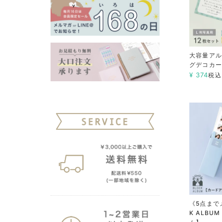
大容量アル
グデコカー
¥
374
税込
《5点まで
K ALBU