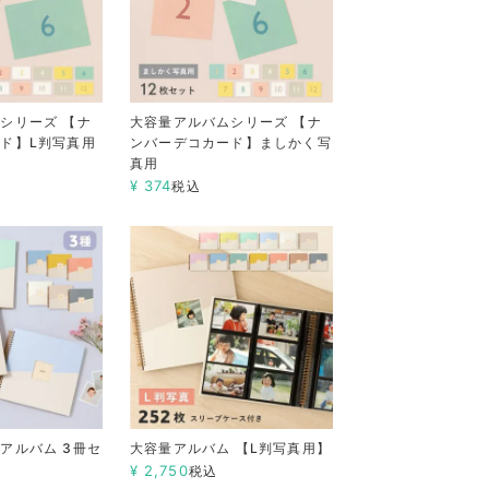
シリーズ 【ナ
大容量アルバムシリーズ 【ナ
ド】L判写真用
ンバーデコカード】ましかく写
真用
¥
374
税込
アルバム 3冊セ
大容量アルバム 【L判写真用】
¥
2,750
税込