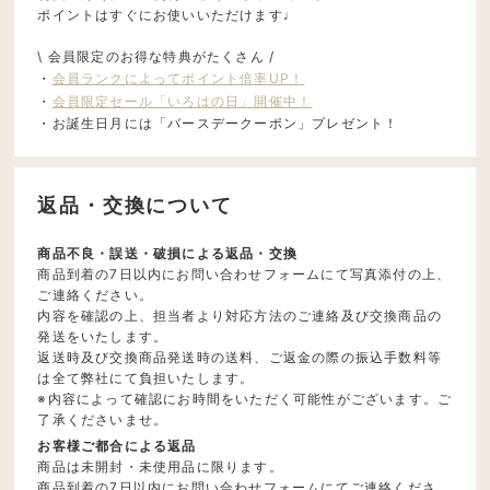
ポイントはすぐにお使いいただけます♩
\ 会員限定のお得な特典がたくさん /
・
会員ランクによってポイント倍率UP！
・
会員限定セール「いろはの日」開催中！
・お誕生日月には「バースデークーポン」プレゼント！
返品・交換について
商品不良・誤送・破損による返品・交換
商品到着の7日以内にお問い合わせフォームにて写真添付の上、
ご連絡ください。
内容を確認の上、担当者より対応方法のご連絡及び交換商品の
発送をいたします。
返送時及び交換商品発送時の送料、ご返金の際の振込手数料等
は全て弊社にて負担いたします。
※内容によって確認にお時間をいただく可能性がございます。ご
了承くださいませ。
お客様ご都合による返品
商品は未開封・未使用品に限ります。
商品到着の7日以内にお問い合わせフォームにてご連絡くださ