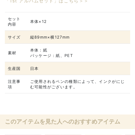
「1st アルバムセット」はこちら＞＞
セット
本体×12
内容
サイズ
縦89mm×横127mm
本体：紙
素材
パッケージ：紙、PET
生産国
日本
注意事
ご使用されるペンの種類によって、インクがにじ
項
む可能性がございます。
このアイテムを見た人へのおすすめアイテム