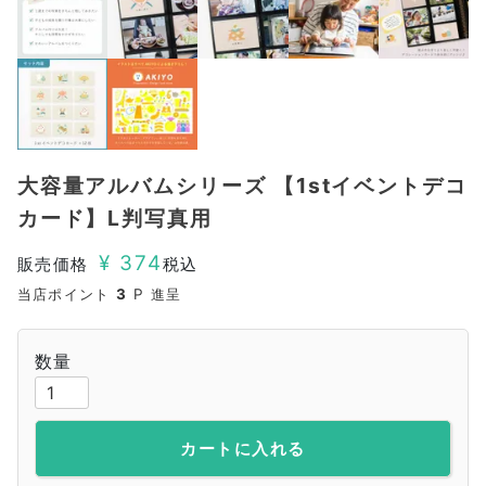
大容量アルバムシリーズ 【1stイベントデコ
カード】L判写真用
¥
374
販売価格
税込
当店ポイント
3
P 進呈
カートに入れる