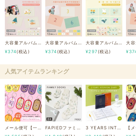
大容量アルバムシリーズ 【イヤーイベントデコカード】L判写真用
大容量アルバムシリーズ 【ナンバーデコカード】L判写真用
大容量アルバムシリーズ 【シーズンイベントデコカード】L判写真用
¥374
(税込)
¥374
(税込)
¥297
(税込)
¥37
人気アイテムランキング
メール便可【一部店舗限定】2/8b PAIR KEY RING Sanrio characters ver.
FAPIEDファミリーソックスセット 総柄
3 YEARS INTERVIEW DIARY