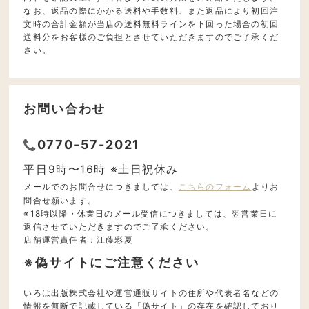
なお、返品の際にかかる送料や手数料、また返品により初回注
文時の合計金額が当店の送料無料ラインを下回った場合の初回
送料分をお客様のご負担とさせていただきますのでご了承くだ
さい。
お問い合わせ
0770-57-2021
平日9時〜16時 ※土日祝休み
メールでのお問合せにつきましては、
こちらのフォーム
よりお
問合せ願います。
※18時以降・休業日のメール受信につきましては、翌営業日に
返信させていただきますのでご了承ください。
店舗運営責任者：江藤彩夏
※偽サイトにご注意ください
いろは出版株式会社や運営通販サイトの住所や代表者名などの
情報を無断で記載している「偽サイト」の存在を確認しており