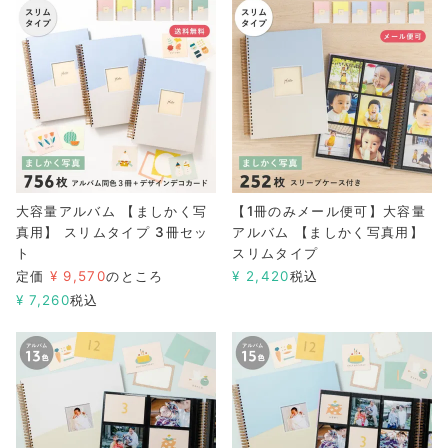
大容量アルバム 【ましかく写
【1冊のみメール便可】大容量
真用】 スリムタイプ 3冊セッ
アルバム 【ましかく写真用】
ト
スリムタイプ
定価
¥
9,570
のところ
¥
2,420
税込
¥
7,260
税込