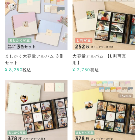
ましかく大容量アルバム 3冊
大容量アルバム 【L判写真
セット
用】
¥
8,250
税込
¥
2,750
税込