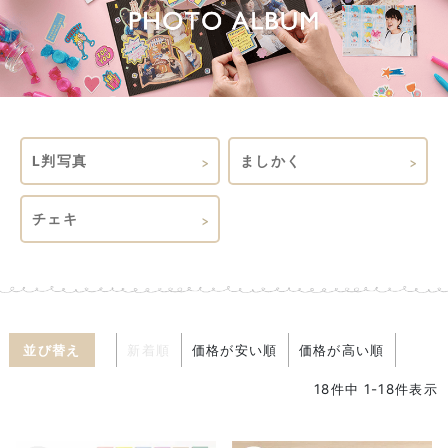
L判写真
ましかく
チェキ
並び替え
新着順
価格が安い順
価格が高い順
18
件中
1
-
18
件表示