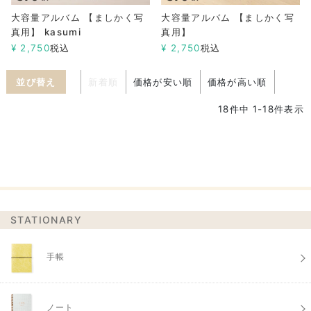
大容量アルバム 【ましかく写
大容量アルバム 【ましかく写
真用】 kasumi
真用】
¥
2,750
税込
¥
2,750
税込
並び替え
新着順
価格が安い順
価格が高い順
18
件中
1
-
18
件表示
STATIONARY
手帳
ノート