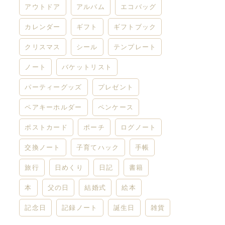
アウトドア
アルバム
エコバッグ
カレンダー
ギフト
ギフトブック
クリスマス
シール
テンプレート
ノート
バケットリスト
パーティーグッズ
プレゼント
ペアキーホルダー
ペンケース
ポストカード
ポーチ
ログノート
交換ノート
子育てハック
手帳
旅行
日めくり
日記
書籍
本
父の日
結婚式
絵本
記念日
記録ノート
誕生日
雑貨