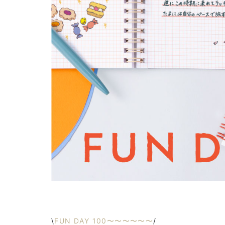
\
FUN DAY 100〜〜〜〜〜〜
/