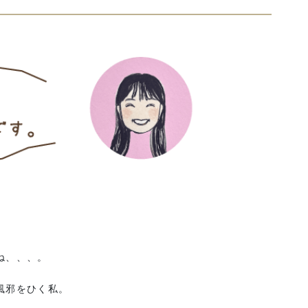
ね、、、。
風邪をひく私。