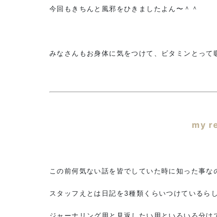
今回もきちんと風邪をひきましたよん〜＾＾
みなさんもお身体に気をつけて、ビタミンとって
my r
この前何気ない話を皆でしていた時に知った事な
スタッフえとは日記を3種類くらいつけているら
ジャーナリング用と見返したい用といろいろ分け