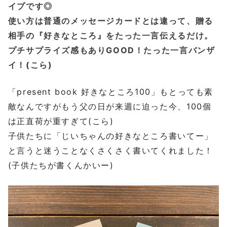
イプです◎
使い方は普通のメッセージカードとは違って、贈る
相手の『好きなところ』をたった一言伝えるだけ。
プチサプライズ感もありGOOD！たった一言バンザ
イ！(こら)
「present book 好きなところ100」もとっても素
敵なんですがもう父の日が来週に迫った今、100個
は正直荷が重すぎて(こら)
子供たちに「じいちゃんの好きなところ書いてー」
と言うと迷うことなくさくさく書いてくれました！
(子供たちが書くんかいー)