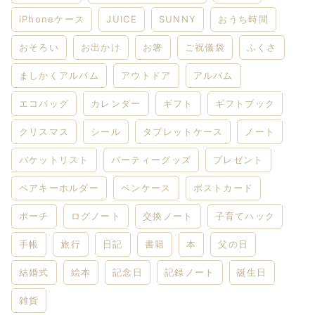
iPhoneケース
JUICE
SUNNY
おうち時間
おそろい
お出かけ
お箸
ご祝儀袋
ふくさ
ましかくアルバム
アウトドア
アルバム
エコバッグ
カレンダー
ギフト
ギフトブック
クリスマス
シール
タブレットケース
ノート
バケットリスト
パーティーグッズ
プレゼント
ペアキーホルダー
ペンケース
ポストカード
ポーチ
ログノート
交換ノート
子育てハック
手帳
旅行
日記
書籍
本
父の日
結婚式
絵本
記念日
記録ノート
誕生日
雑貨