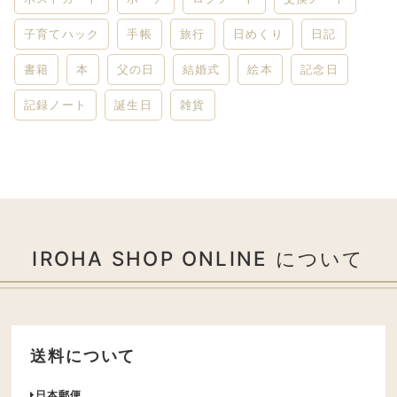
子育てハック
手帳
旅行
日めくり
日記
書籍
本
父の日
結婚式
絵本
記念日
記録ノート
誕生日
雑貨
IROHA SHOP ONLINE について
送料について
日本郵便