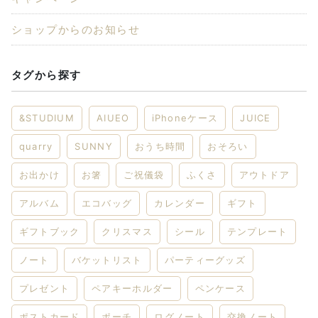
ショップからのお知らせ
タグから探す
&STUDIUM
AIUEO
iPhoneケース
JUICE
quarry
SUNNY
おうち時間
おそろい
お出かけ
お箸
ご祝儀袋
ふくさ
アウトドア
アルバム
エコバッグ
カレンダー
ギフト
ギフトブック
クリスマス
シール
テンプレート
ノート
バケットリスト
パーティーグッズ
プレゼント
ペアキーホルダー
ペンケース
ポストカード
ポーチ
ログノート
交換ノート