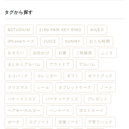
タグから探す
&STUDIUM
2/8b PAIR KEY RING
AIUEO
iPhoneケース
JUICE
SUNNY
おうち時間
おそろい
お出かけ
お箸
ご祝儀袋
ふくさ
ましかくアルバム
アウトドア
アルバム
エコバッグ
カレンダー
ギフト
ギフトブック
クリスマス
シール
タブレットケース
ノート
バケットリスト
パーティーグッズ
プレゼント
ペアキーホルダー
ペンケース
ポストカード
ポーチ
ログノート
交換ノート
子育てハック