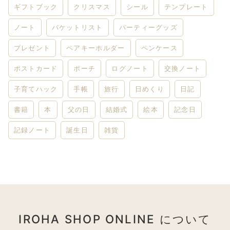
ギフトブック
クリスマス
シール
テンプレート
ノート
バケットリスト
パーティーグッズ
プレゼント
ペアキーホルダー
ペンケース
ポストカード
ポーチ
ログノート
交換ノート
子育てハック
手帳
旅行
日めくり
日記
書籍
本
父の日
結婚式
絵本
記念日
記録ノート
誕生日
雑貨
IROHA SHOP ONLINE について