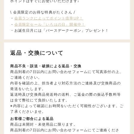
ポイントはすぐにお使いいただけます♩
\ 会員限定のお得な特典がたくさん /
・
会員ランクによってポイント倍率UP！
・
会員限定セール「いろはの日」開催中！
・お誕生日月には「バースデークーポン」プレゼント！
返品・交換について
商品不良・誤送・破損による返品・交換
商品到着の7日以内にお問い合わせフォームにて写真添付の上、
ご連絡ください。
内容を確認の上、担当者より対応方法のご連絡及び交換商品の
発送をいたします。
返送時及び交換商品発送時の送料、ご返金の際の振込手数料等
は全て弊社にて負担いたします。
※内容によって確認にお時間をいただく可能性がございます。ご
了承くださいませ。
お客様ご都合による返品
商品は未開封・未使用品に限ります。
商品到着の7日以内にお問い合わせフォームにてご連絡くださ