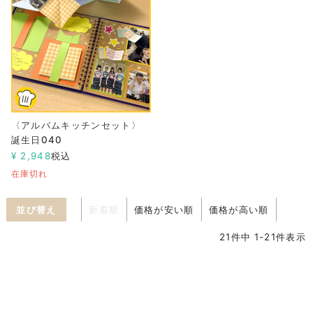
〈アルバムキッチンセット〉
誕生日040
¥
2,948
税込
在庫切れ
並び替え
新着順
価格が安い順
価格が高い順
21
件中
1
-
21
件表示