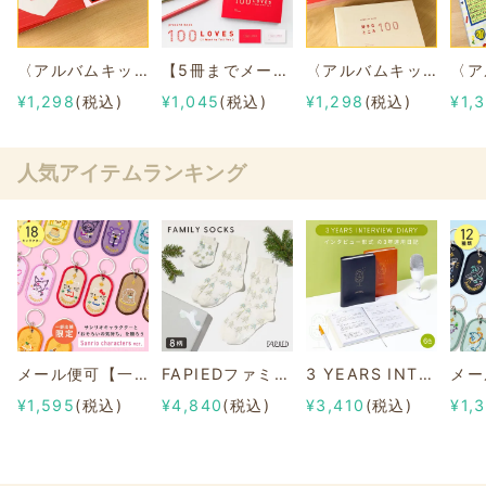
〈アルバムキッチンセット〉記念日030
【5冊までメール便可】present book 100 LOVES《I Want to Tell You》
〈アルバムキッチンセット〉誕生日046
¥1,298
(税込)
¥1,045
(税込)
¥1,298
(税込)
¥1,
人気アイテムランキング
メール便可【一部店舗限定】2/8b PAIR KEY RING Sanrio characters ver.
FAPIEDファミリーソックスセット 総柄
3 YEARS INTERVIEW DIARY
¥1,595
(税込)
¥4,840
(税込)
¥3,410
(税込)
¥1,