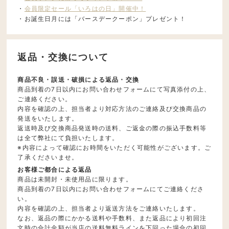
・
会員限定セール「いろはの日」開催中！
・お誕生日月には「バースデークーポン」プレゼント！
返品・交換について
商品不良・誤送・破損による返品・交換
商品到着の7日以内にお問い合わせフォームにて写真添付の上、
ご連絡ください。
内容を確認の上、担当者より対応方法のご連絡及び交換商品の
発送をいたします。
返送時及び交換商品発送時の送料、ご返金の際の振込手数料等
は全て弊社にて負担いたします。
※内容によって確認にお時間をいただく可能性がございます。ご
了承くださいませ。
お客様ご都合による返品
商品は未開封・未使用品に限ります。
商品到着の7日以内にお問い合わせフォームにてご連絡くださ
い。
内容を確認の上、担当者より返送方法をご連絡いたします。
なお、返品の際にかかる送料や手数料、また返品により初回注
文時の合計金額が当店の送料無料ラインを下回った場合の初回