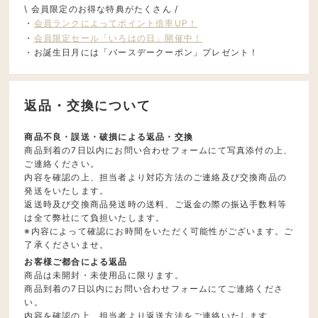
\ 会員限定のお得な特典がたくさん /
・
会員ランクによってポイント倍率UP！
・
会員限定セール「いろはの日」開催中！
・お誕生日月には「バースデークーポン」プレゼント！
返品・交換について
商品不良・誤送・破損による返品・交換
商品到着の7日以内にお問い合わせフォームにて写真添付の上、
ご連絡ください。
内容を確認の上、担当者より対応方法のご連絡及び交換商品の
発送をいたします。
返送時及び交換商品発送時の送料、ご返金の際の振込手数料等
は全て弊社にて負担いたします。
※内容によって確認にお時間をいただく可能性がございます。ご
了承くださいませ。
お客様ご都合による返品
商品は未開封・未使用品に限ります。
商品到着の7日以内にお問い合わせフォームにてご連絡くださ
い。
内容を確認の上、担当者より返送方法をご連絡いたします。