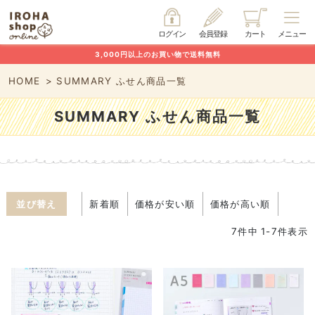
ログイン
会員登録
カート
メニュー
3,000円以上のお買い物で送料無料
HOME
SUMMARY ふせん商品一覧
SUMMARY ふせん商品一覧
並び替え
新着順
価格が安い順
価格が高い順
7
件中
1
-
7
件表示