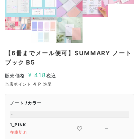
【6冊までメール便可】SUMMARY ノート
ブック B5
¥
418
販売価格
税込
当店ポイント
4
P 進呈
ノート
カラー
-
1_PINK
—
在庫切れ