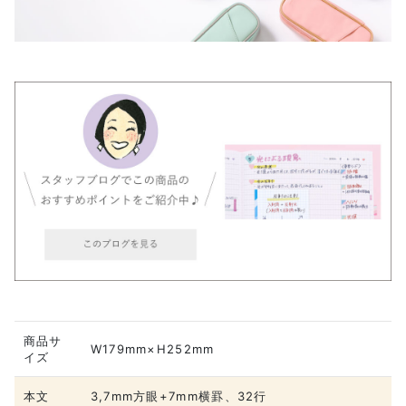
商品サ
W179mm×H252mm
イズ
本文
3,7mm方眼+7mm横罫、32行