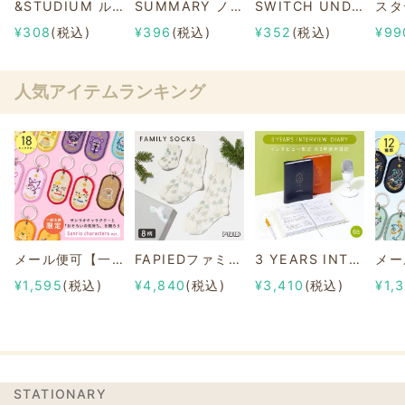
&STUDIUM ルーズリーフ 暗記フォーマット ＜B5＞
SUMMARY ノートブック A5
SWITCH UNDER SHEET B5【下敷き】
¥308
(税込)
¥396
(税込)
¥352
(税込)
¥99
人気アイテムランキング
メール便可【一部店舗限定】2/8b PAIR KEY RING Sanrio characters ver.
FAPIEDファミリーソックスセット 総柄
3 YEARS INTERVIEW DIARY
¥1,595
(税込)
¥4,840
(税込)
¥3,410
(税込)
¥1,
STATIONARY