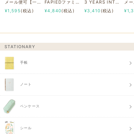
メール便可【一部店舗限定】2/8b PAIR KEY RING Sanrio characters ver.
FAPIEDファミリーソックスセット 総柄
3 YEARS INTERVIEW DIARY
¥1,595
(税込)
¥4,840
(税込)
¥3,410
(税込)
¥1,
STATIONARY
手帳
ノート
ペンケース
シール