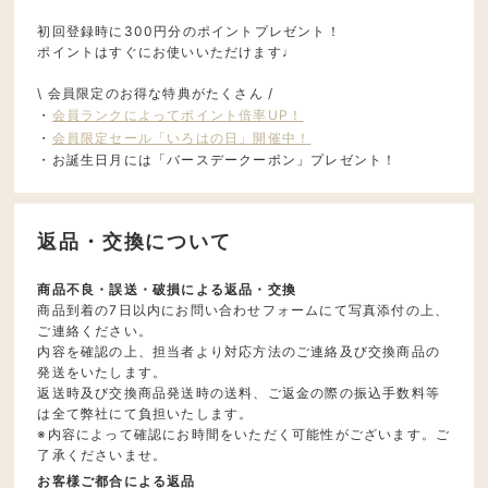
初回登録時に300円分のポイントプレゼント！
ポイントはすぐにお使いいただけます♩
\ 会員限定のお得な特典がたくさん /
・
会員ランクによってポイント倍率UP！
・
会員限定セール「いろはの日」開催中！
・お誕生日月には「バースデークーポン」プレゼント！
返品・交換について
商品不良・誤送・破損による返品・交換
商品到着の7日以内にお問い合わせフォームにて写真添付の上、
ご連絡ください。
内容を確認の上、担当者より対応方法のご連絡及び交換商品の
発送をいたします。
返送時及び交換商品発送時の送料、ご返金の際の振込手数料等
は全て弊社にて負担いたします。
※内容によって確認にお時間をいただく可能性がございます。ご
了承くださいませ。
お客様ご都合による返品