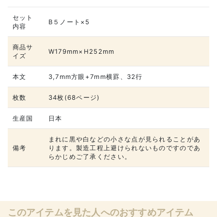
セット
B５ノート×5
内容
商品サ
W179mm×H252mm
イズ
本文
3,7mm方眼+7mm横罫、32行
枚数
34枚(68ページ)
生産国
日本
まれに黒や白などの小さな点が見られることがあ
備考
ります。製造工程上避けられないものですのであ
らかじめご了承ください。
このアイテムを見た人へのおすすめアイテム