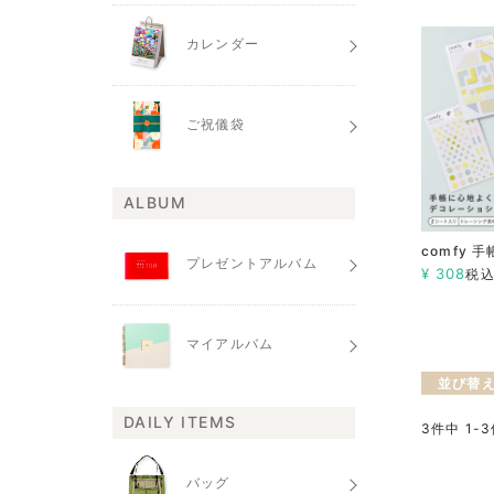
カレンダー
ご祝儀袋
ALBUM
comfy 
プレゼントアルバム
¥
308
税
マイアルバム
並び替
DAILY ITEMS
3
件中
1
-
3
バッグ