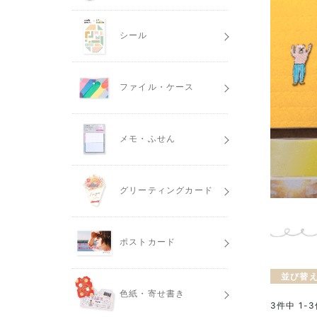
シール
ファイル・ケース
メモ・ふせん
グリーティングカード
ポストカード
並び替
色紙・寄せ書き
3
件中
1
-
3