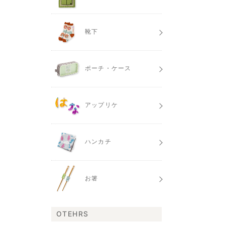
靴下
ポーチ・ケース
アップリケ
ハンカチ
お箸
OTEHRS