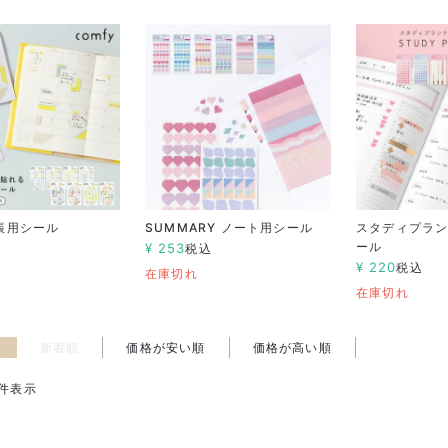
手帳用シール
SUMMARY ノート用シール
スタディプラン
ール
¥
253
込
税込
¥
220
税込
在庫切れ
在庫切れ
え
新着順
価格が安い順
価格が高い順
件表示