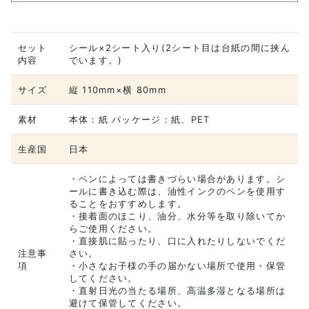
セット
シール×2シート入り(2シート目は台紙の間に挟ん
内容
でいます。)
サイズ
縦 110mm×横 80mm
素材
本体：紙 パッケージ：紙、PET
生産国
日本
・ペンによっては書きづらい場合があります。シ
ールに書き込む際は、油性インクのペンを使用す
ることをおすすめします。
・接着面のほこり、油分、水分等を取り除いてか
らご使用ください。
・直接肌に貼ったり、口に入れたりしないでくだ
注意事
さい。
項
・小さなお子様の手の届かない場所で使用・保管
してください。
・直射日光の当たる場所、高温多湿となる場所は
避けて保管してください。