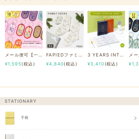
メール便可【一部店舗限定】2/8b PAIR KEY RING Sanrio characters ver.
FAPIEDファミリーソックスセット 総柄
3 YEARS INTERVIEW DIARY
¥1,595
(税込)
¥4,840
(税込)
¥3,410
(税込)
¥1,
STATIONARY
手帳