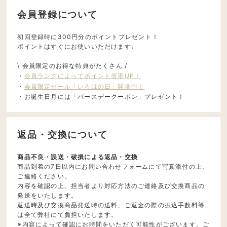
会員登録について
初回登録時に300円分のポイントプレゼント！
ポイントはすぐにお使いいただけます♩
\ 会員限定のお得な特典がたくさん /
・
会員ランクによってポイント倍率UP！
・
会員限定セール「いろはの日」開催中！
・お誕生日月には「バースデークーポン」プレゼント！
返品・交換について
商品不良・誤送・破損による返品・交換
商品到着の7日以内にお問い合わせフォームにて写真添付の上、
ご連絡ください。
内容を確認の上、担当者より対応方法のご連絡及び交換商品の
発送をいたします。
返送時及び交換商品発送時の送料、ご返金の際の振込手数料等
は全て弊社にて負担いたします。
※内容によって確認にお時間をいただく可能性がございます。ご