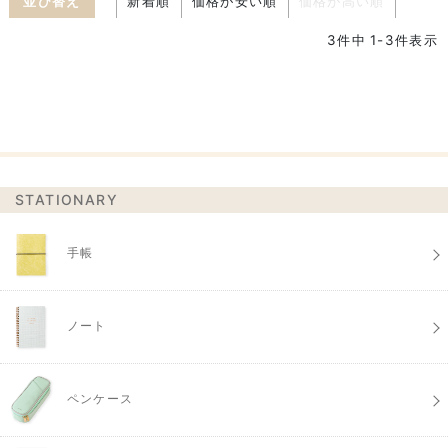
並び替え
新着順
価格が安い順
価格が高い順
3
件中
1
-
3
件表示
STATIONARY
手帳
ノート
ペンケース