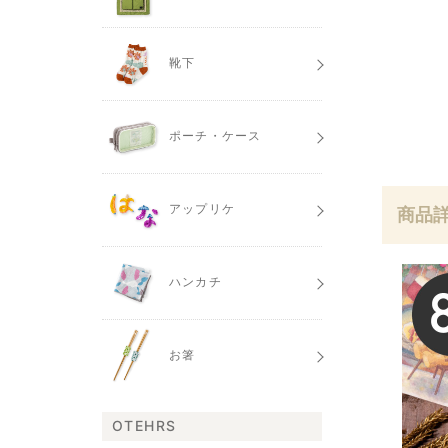
靴下
ポーチ・ケース
アップリケ
商品
ハンカチ
お箸
OTEHRS