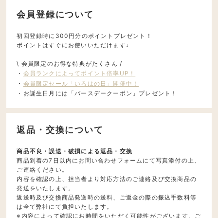
会員登録について
初回登録時に300円分のポイントプレゼント！
ポイントはすぐにお使いいただけます♩
\ 会員限定のお得な特典がたくさん /
・
会員ランクによってポイント倍率UP！
・
会員限定セール「いろはの日」開催中！
・お誕生日月には「バースデークーポン」プレゼント！
返品・交換について
商品不良・誤送・破損による返品・交換
商品到着の7日以内にお問い合わせフォームにて写真添付の上、
ご連絡ください。
内容を確認の上、担当者より対応方法のご連絡及び交換商品の
発送をいたします。
返送時及び交換商品発送時の送料、ご返金の際の振込手数料等
は全て弊社にて負担いたします。
※内容によって確認にお時間をいただく可能性がございます。ご