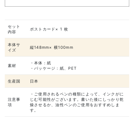
セット
ポストカード× 1 枚
内容
本体サ
縦148mm× 横100mm
イズ
・本体：紙
素材
・パッケージ：紙、PET
生産国
日本
・ご使用されるペンの種類によって、インクがに
注意事
じむ可能性がございます。書いた後にしっかり乾
項
燥させるか、油性ペンのご使用をおすすめしま
す。