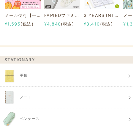
メール便可【一部店舗限定】2/8b PAIR KEY RING Sanrio characters ver.
FAPIEDファミリーソックスセット 総柄
3 YEARS INTERVIEW DIARY
¥1,595
(税込)
¥4,840
(税込)
¥3,410
(税込)
¥1,
STATIONARY
手帳
ノート
ペンケース