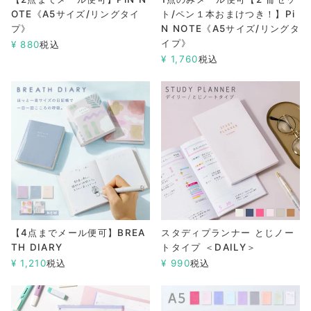
OTE《A5サイズ/リングタイ
ト/ペン１本おまけつき！】Pi
プ》
N NOTE《A5サイズ/リングタ
イプ》
¥
880
税込
¥
1,760
税込
【4点までメール便可】BREA
スタディプランナー とじノー
TH DIARY
トタイプ ＜DAILY＞
¥
1,210
税込
¥
990
税込