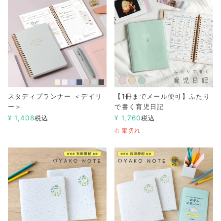
スタディプランナー ＜デイリ
【1冊までメール便可】ふたり
ー＞
で書く育児日記
¥
1,408
税込
¥
1,760
税込
在庫切れ