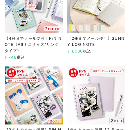
【4冊までメール便可】PiN N
【2冊までメール便可】SUNN
OTE《A6ミニサイズ/リング
Y LOG NOTE
タイプ》
¥
1,980
税込
¥
748
税込
【2点までメール便可】PiN N
1点のみメール便可【2 冊セッ