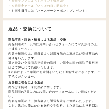
・
会員ランクによってポイント倍率UP！
・
会員限定セール「いろはの日」開催中！
・お誕生日月には「バースデークーポン」プレゼント！
返品・交換について
商品不良・誤送・破損による返品・交換
商品到着の7日以内にお問い合わせフォームにて写真添付の上、
ご連絡ください。
内容を確認の上、担当者より対応方法のご連絡及び交換商品の
発送をいたします。
返送時及び交換商品発送時の送料、ご返金の際の振込手数料等
は全て弊社にて負担いたします。
※内容によって確認にお時間をいただく可能性がございます。ご
了承くださいませ。
お客様ご都合による返品
商品は未開封・未使用品に限ります。
商品到着の7日以内にお問い合わせフォームにてご連絡くださ
い。
内容を確認の上、担当者より返送方法をご連絡いたします。
なお、返品の際にかかる送料や手数料、また返品により初回注