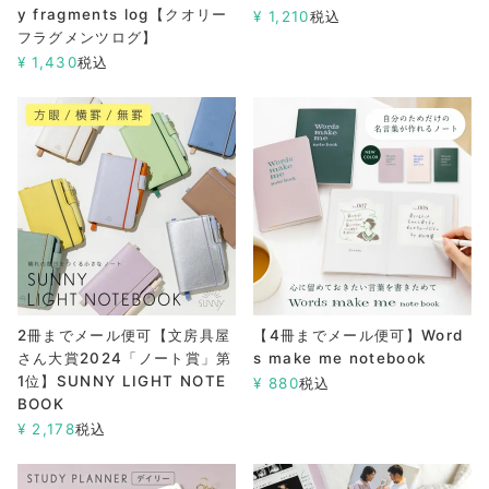
y fragments log【クオリー
¥
1,210
税込
フラグメンツログ】
¥
1,430
税込
2冊までメール便可【文房具屋
【4冊までメール便可】Word
さん大賞2024「ノート賞」第
s make me notebook
1位】SUNNY LIGHT NOTE
¥
880
税込
BOOK
¥
2,178
税込