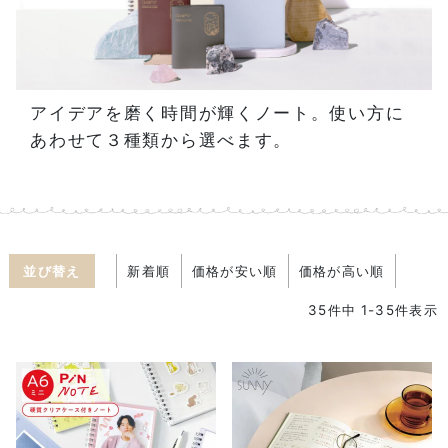
アイデアを磨く時間が輝くノート。使い方に
あわせて３種類から選べます。
並び替え
新着順
価格が安い順
価格が高い順
35
件中
1
-
35
件表示