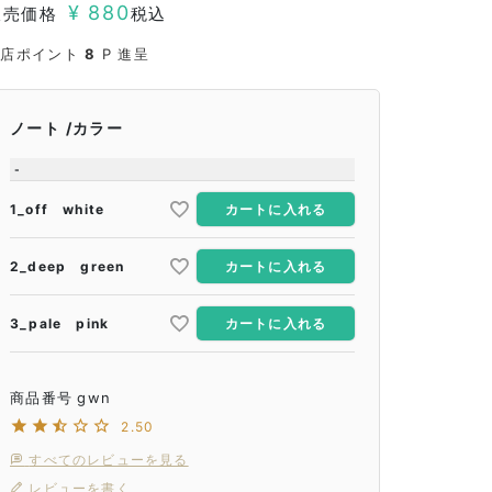
¥
880
販売価格
税込
当店ポイント
8
P 進呈
ノート
カラー
-
1_off white
カートに入れる
2_deep green
カートに入れる
3_pale pink
カートに入れる
商品番号
gwn
2.50
すべてのレビューを見る
レビューを書く