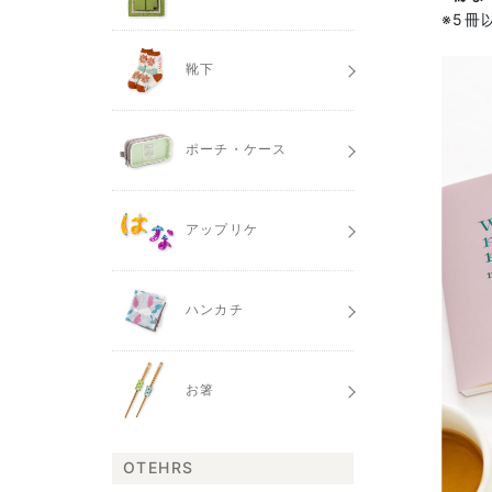
※5冊
靴下
ポーチ・ケース
アップリケ
ハンカチ
お箸
OTEHRS