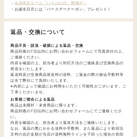
・
会員限定セール「いろはの日」開催中！
・お誕生日月には「バースデークーポン」プレゼント！
返品・交換について
商品不良・誤送・破損による返品・交換
商品到着の7日以内にお問い合わせフォームにて写真添付の上、
ご連絡ください。
内容を確認の上、担当者より対応方法のご連絡及び交換商品の
発送をいたします。
返送時及び交換商品発送時の送料、ご返金の際の振込手数料等
は全て弊社にて負担いたします。
※内容によって確認にお時間をいただく可能性がございます。ご
了承くださいませ。
お客様ご都合による返品
商品は未開封・未使用品に限ります。
商品到着の7日以内にお問い合わせフォームにてご連絡くださ
い。
内容を確認の上、担当者より返送方法をご連絡いたします。
なお、返品の際にかかる送料や手数料、また返品により初回注
文時の合計金額が当店の送料無料ラインを下回った場合の初回