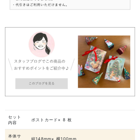
セット
ポストカード× 8 枚
内容
本体サ
縦148mm× 横100mm