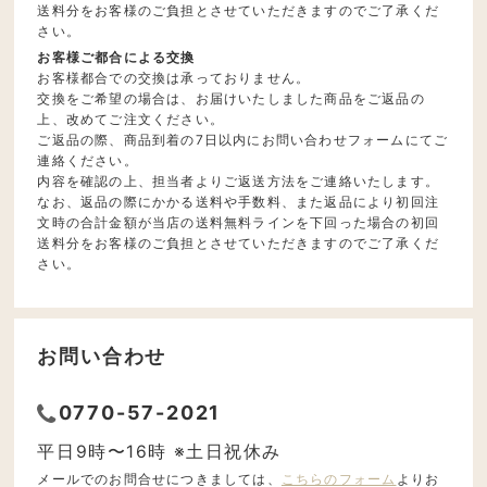
送料分をお客様のご負担とさせていただきますのでご了承くだ
さい。
お客様ご都合による交換
お客様都合での交換は承っておりません。
交換をご希望の場合は、お届けいたしました商品をご返品の
上、改めてご注文ください。
ご返品の際、商品到着の7日以内にお問い合わせフォームにてご
連絡ください。
内容を確認の上、担当者よりご返送方法をご連絡いたします。
なお、返品の際にかかる送料や手数料、また返品により初回注
文時の合計金額が当店の送料無料ラインを下回った場合の初回
送料分をお客様のご負担とさせていただきますのでご了承くだ
さい。
お問い合わせ
0770-57-2021
平日9時〜16時 ※土日祝休み
メールでのお問合せにつきましては、
こちらのフォーム
よりお