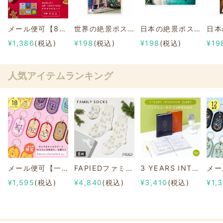
メール便可【8枚セット】クリスマスカード 作家「ぐりこ」 《WORLD1 ART CREATORS》
世界の絶景ポストカード~世界のクリスマス~ アルザス村のクリスマス/フランス
日本の絶景ポストカード ～夏～ 宮古島ビーチ/沖縄
¥1,386
(税込)
¥198
(税込)
¥198
(税込)
¥19
人気アイテムランキング
メール便可【一部店舗限定】2/8b PAIR KEY RING Sanrio characters ver.
FAPIEDファミリーソックスセット 総柄
3 YEARS INTERVIEW DIARY
¥1,595
(税込)
¥4,840
(税込)
¥3,410
(税込)
¥1,