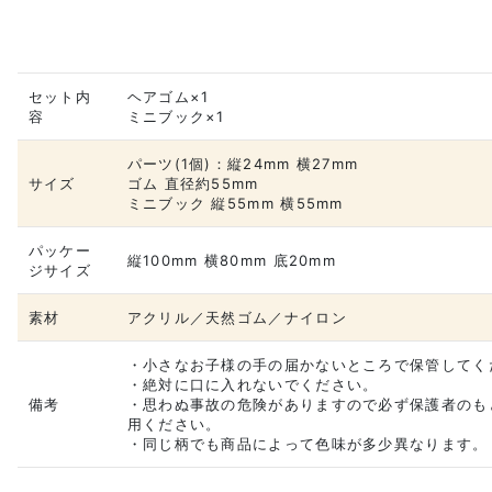
セット内
ヘアゴム×1
容
ミニブック×1
パーツ(1個)：縦24mm 横27mm
サイズ
ゴム 直径約55mm
ミニブック 縦55mm 横55mm
パッケー
縦100mm 横80mm 底20mm
ジサイズ
素材
アクリル／天然ゴム／ナイロン
・小さなお子様の手の届かないところで保管してく
・絶対に口に入れないでください。
備考
・思わぬ事故の危険がありますので必ず保護者のも
用ください。
・同じ柄でも商品によって色味が多少異なります。