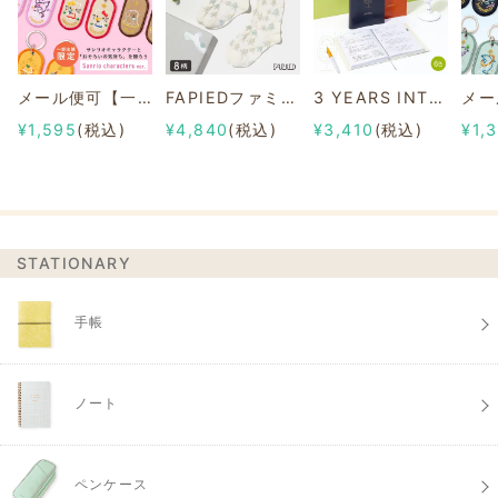
メール便可【一部店舗限定】2/8b PAIR KEY RING Sanrio characters ver.
FAPIEDファミリーソックスセット 総柄
3 YEARS INTERVIEW DIARY
¥1,595
(税込)
¥4,840
(税込)
¥3,410
(税込)
¥1,
STATIONARY
手帳
ノート
ペンケース