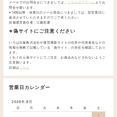
メールでのお問合せにつきましては、
こちらのフォーム
よりお
問合せ願います。
※18時以降・休業日のメール受信につきましては、翌営業日に
返信させていただきますのでご了承ください。
店舗運営責任者：江藤彩夏
※偽サイトにご注意ください
いろは出版株式会社や運営通販サイトの住所や代表者名などの
情報を無断で記載している「偽サイト」の存在を確認しており
ます。
くれぐれも偽サイトにてご注文、お振込みなどされないようご
注意願います。
詳細は
こちら
営業日カレンダー
2026年 8月
日
月
火
水
木
金
土
1