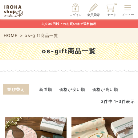
ログイン
会員登録
カート
メニュー
3,000円以上のお買い物で送料無料
HOME
os-gift商品一覧
os-gift商品一覧
並び替え
新着順
価格が安い順
価格が高い順
3
件中
1
-
3
件表示