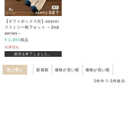
【ギフトボックス付】osoroi
ファミリー靴下セット ～2nd
series～
¥
2,860
税込
在庫切れ
販売を終了しました。
並び替え
新着順
価格が安い順
価格が高い順
3
件中
1
-
3
件表示